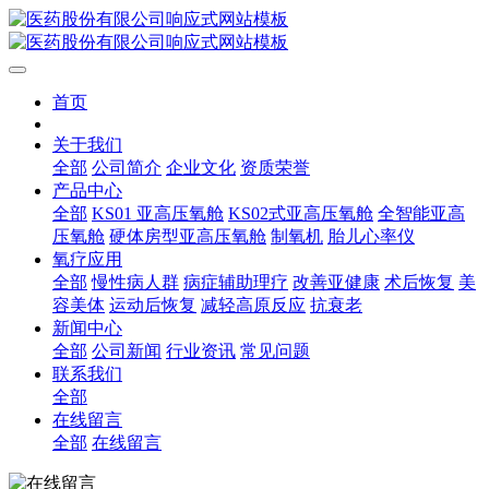
首页
关于我们
全部
公司简介
企业文化
资质荣誉
产品中心
全部
KS01 亚高压氧舱
KS02式亚高压氧舱
全智能亚高
压氧舱
硬体房型亚高压氧舱
制氧机
胎儿心率仪
氧疗应用
全部
慢性病人群
病症辅助理疗
改善亚健康
术后恢复
美
容美体
运动后恢复
减轻高原反应
抗衰老
新闻中心
全部
公司新闻
行业资讯
常见问题
联系我们
全部
在线留言
全部
在线留言