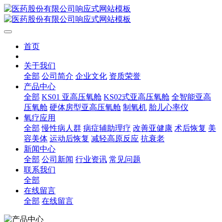
首页
关于我们
全部
公司简介
企业文化
资质荣誉
产品中心
全部
KS01 亚高压氧舱
KS02式亚高压氧舱
全智能亚高
压氧舱
硬体房型亚高压氧舱
制氧机
胎儿心率仪
氧疗应用
全部
慢性病人群
病症辅助理疗
改善亚健康
术后恢复
美
容美体
运动后恢复
减轻高原反应
抗衰老
新闻中心
全部
公司新闻
行业资讯
常见问题
联系我们
全部
在线留言
全部
在线留言